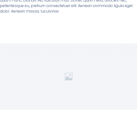
quam nunc, blandit vel, ridiculus mus. Donec quam felis, ultricies nec,
pellentesque eu, pretium consectetuer elit. Aenean commodo ligula eget
dolor. Aenean massa. luculvinar.