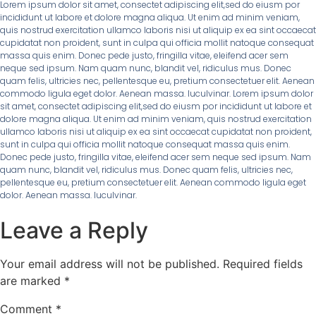
Lorem ipsum dolor sit amet, consectet adipiscing elit,sed do eiusm por
incididunt ut labore et dolore magna aliqua. Ut enim ad minim veniam,
quis nostrud exercitation ullamco laboris nisi ut aliquip ex ea sint occaecat
cupidatat non proident, sunt in culpa qui officia mollit natoque consequat
massa quis enim. Donec pede justo, fringilla vitae, eleifend acer sem
neque sed ipsum. Nam quam nunc, blandit vel, ridiculus mus. Donec
quam felis, ultricies nec, pellentesque eu, pretium consectetuer elit. Aenean
commodo ligula eget dolor. Aenean massa. luculvinar. Lorem ipsum dolor
sit amet, consectet adipiscing elit,sed do eiusm por incididunt ut labore et
dolore magna aliqua. Ut enim ad minim veniam, quis nostrud exercitation
ullamco laboris nisi ut aliquip ex ea sint occaecat cupidatat non proident,
sunt in culpa qui officia mollit natoque consequat massa quis enim.
Donec pede justo, fringilla vitae, eleifend acer sem neque sed ipsum. Nam
quam nunc, blandit vel, ridiculus mus. Donec quam felis, ultricies nec,
pellentesque eu, pretium consectetuer elit. Aenean commodo ligula eget
dolor. Aenean massa. luculvinar.
Leave a Reply
Your email address will not be published.
Required fields
are marked
*
Comment
*